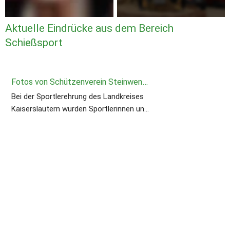
Aktuelle Eindrücke aus dem Bereich 
Schießsport
Fotos von Schützenverein Steinwenden-Weltersbachs Beitrag
Bei der Sportlerehrung des Landkreises
Kaiserslautern wurden Sportlerinnen und
Sportler unserer drei Abteilungen für ihre
Leistungen im Sportjahr 2025 geehrt.
Geehrt wurden aus der Abteilung
Bogensport Gunter Maier, aus der
Abteilung Schießsport Wolfgang
Christmann, Gerd Schäfer und Roland
Becker sowie Marie Maslonka und
Sebastian Schweikart aus der Abteilung
Sommerbiathlon. Eine besondere Ehrung