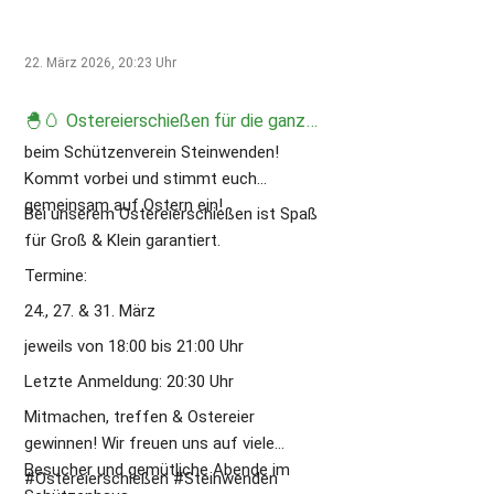
#Schützenverein #Familienevent
#Ostern #Tradition #Schießsport
22. März 2026, 20:23
Uhr
🐣🥚 Ostereierschießen für die ganze Familie 🥚🐣
beim Schützenverein Steinwenden!
Kommt vorbei und stimmt euch
gemeinsam auf Ostern ein!
Bei unserem Ostereierschießen ist Spaß
für Groß & Klein garantiert.
Termine:
24., 27. & 31. März
jeweils von 18:00 bis 21:00 Uhr
Letzte Anmeldung: 20:30 Uhr
Mitmachen, treffen & Ostereier
gewinnen! Wir freuen uns auf viele
Besucher und gemütliche Abende im
#Ostereierschießen #Steinwenden