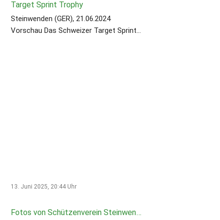
Target Sprint Trophy
#PfälzerPower #SportEvent
Steinwenden (GER), 21.06.2024
#LaufenUndSchießen
Vorschau Das Schweizer Target Sprint
Team wird (wie schon im Vorjahr) in
Steinwenden an den Start gehen um
sich in einem weiteren internationalen
Wettkampf mit der starken Konkurrenz
zu messen. Wir drücken die Daumen!
Weitere Infos dazu findest Du hier:
www.zhsv.ch/News/2025/#0621_TS
"
target=„_blank“>www.zhsv.ch/News/2025/#0621_TS
. #ZHSV #Schiesssport #TargetSprint
#tstrophy25
13. Juni 2025, 20:44
Uhr
Fotos von Schützenverein Steinwenden-Weltersbachs Beitrag